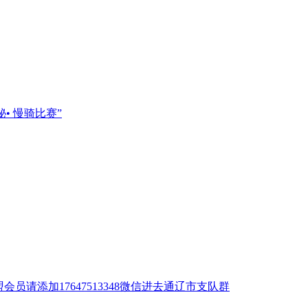
秘• 慢骑比赛”
员请添加17647513348微信进去通辽市支队群