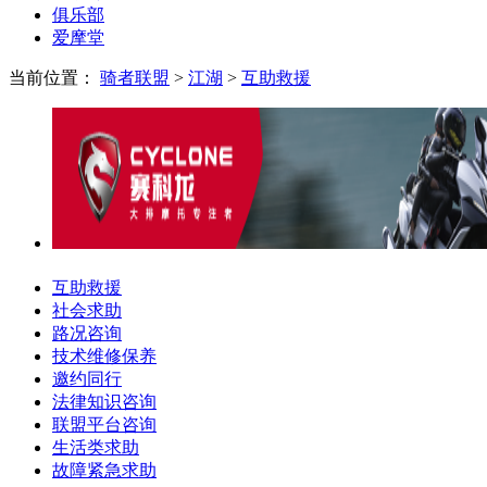
俱乐部
爱摩堂
当前位置：
骑者联盟
>
江湖
>
互助救援
互助救援
社会求助
路况咨询
技术维修保养
邀约同行
法律知识咨询
联盟平台咨询
生活类求助
故障紧急求助