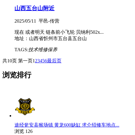
山西五台山附近
2025/05/11 平邑-传营
现在 或者明天 链条前小飞轮 贝纳利502x...
地址：山西省忻州市五台县五台山
TAGS:
技术维修保养
共10页
第一页
1
2
3
4
5
6
最后页
浏览排行
途经瓮安县猴场镇 黄龙600缺缸 求介绍修车地点...
浏览 126