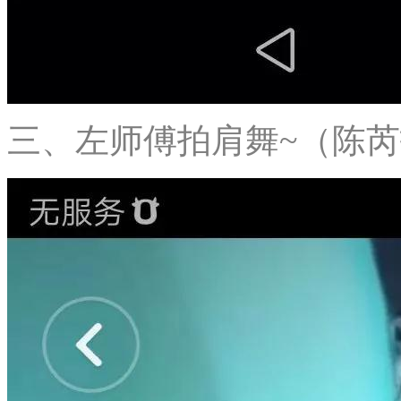
三、左师傅拍肩舞~（陈