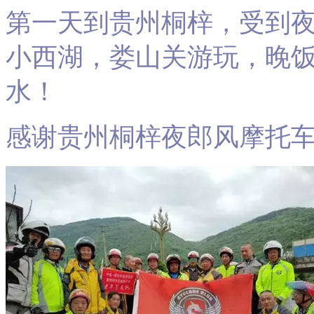
第一天到贵州桐梓，受到
小西湖，娄山关游玩，晚
水！
感谢贵州桐梓夜郎风摩托