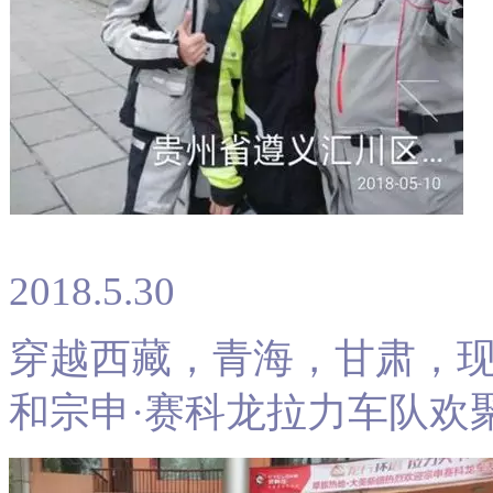
2018.5.30
穿越西藏，青海，甘肃，
和宗申·赛科龙拉力车队欢